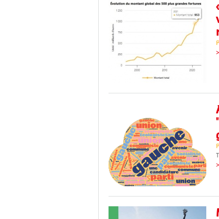
P
>
P
T
>