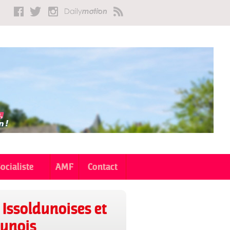
Socialiste
AMF
Contact
 Issoldunoises et
ature aux
dunois
 municipales à