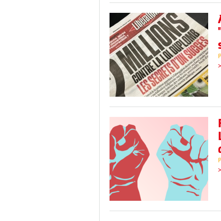
P
>
P
>