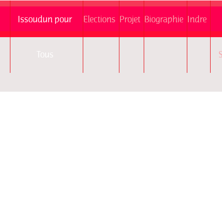
Issoudun pour
Elections
Projet
Biographie
Indre
Tous
S