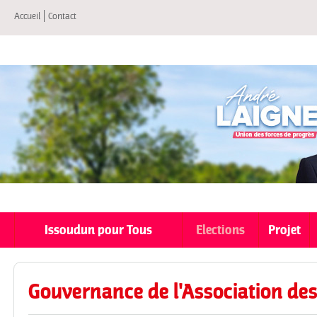
All
Accueil
Contact
co
pri
Issoudun pour Tous
Elections
Projet
Gouvernance de l'Association de