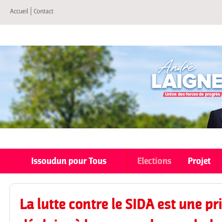
All
Accueil
Contact
co
pri
Issoudun pour Tous
Elections
Projet
La lutte contre le SIDA est une pri