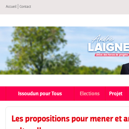
All
Accueil
Contact
co
pri
Issoudun pour Tous
Elections
Projet
Les propositions pour mener et am