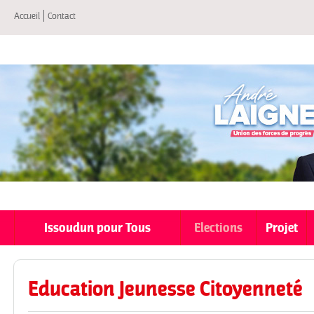
All
Accueil
Contact
co
pri
Issoudun pour Tous
Elections
Projet
Education Jeunesse Citoyenneté