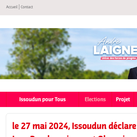
All
Accueil
Contact
co
pri
Issoudun pour Tous
Elections
Projet
le 27 mai 2024, Issoudun déclar