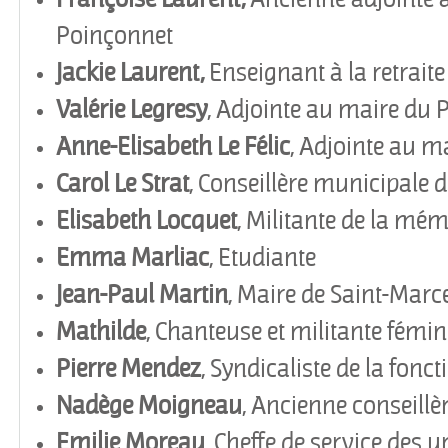
Poinçonnet
Jackie Laurent,
Enseignant à la retraite
Valérie
Legresy
, Adjointe au maire du 
Anne-Elisabeth Le Félic
, Adjointe au m
Carol Le Strat
, Conseillère municipale 
Elisabeth
Locquet
, Militante de la mém
Emma Marliac
, Etudiante
Jean-Paul
Martin
, Maire de Saint-Marc
Mathilde
, Chanteuse et militante fémin
Pierre Mendez
, Syndicaliste de la fonc
Nadè
ge
Moigneau
, Ancienne conseillè
Emilie
Moreau
, Cheffe de service des 