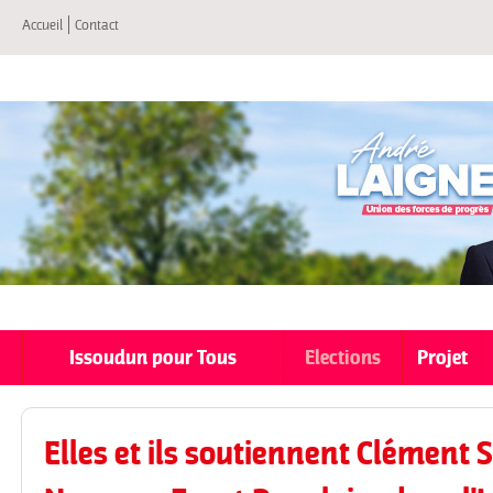
All
Accueil
Contact
co
pri
Issoudun pour Tous
Elections
Projet
Elles et ils soutiennent Clément