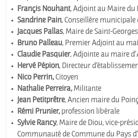
Françis Nouhant
, Adjoint au Maire du
Sandrine Pain
, Conseillère municipale 
Jacques
Pallas
, Maire de Saint-George
Bruno
Palleau
, Premier Adjoint au ma
Claudie Pasquier
, Adjointe au maire d
’
Hervé Pépion
, Directeur d’établissemen
Nico Perrin,
Citoyen
Nathalie Perreira,
Militante
Jean
Petitpr
être
, Ancien maire du Poin
Rémi Prunier,
profession libérale
Sylvie Rancy
, Maire de Diou, vice-prési
Communauté de Commune du Pays d’