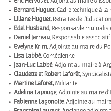
Eric Hervouet
, Adjoint au maire d
’
Isso
Bernard Huguet,
Cadre technique à la r
Liliane Huguet,
Retraitée de l'Educatio
Edel
Husband
, Responsable mutualist
Daniel
Jarreau
, Responsable associatif
Evelyne
Krim
, Adjointe au maire du P
Lisa
Labb
é
, Comédienne
Jean-Luc Labbé
, Adjoint au maire à A
Claudette et Robert Laforêt,
Syndicaliste
Martine Laforet,
Militante
Adelina Lapouge
, Adjointe au maire d
’
Fabienne
Lagonotte
, Adjointe au maire
Françoise Laurent,
Ancienne adjointe 