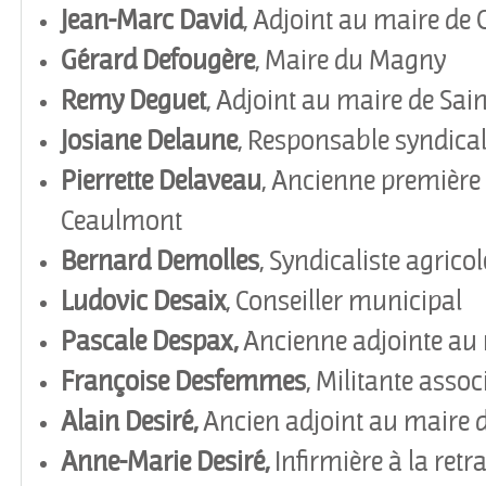
Jean-Marc David
, Adjoint au maire de
Gérard Defoug
è
re
, Maire du Magny
Remy
Deguet
, Adjoint au maire de Sain
Josiane Delaune
, Responsable syndica
Pierrette
Delaveau
, Ancienne première
Ceaulmont
Bernard
Demolles
, Syndicaliste agricol
Ludovic Desaix
, Conseiller municipal
Pascale Despax,
Ancienne adjointe au
Françoise
Desfemmes
, Militante assoc
Alain Desiré,
Ancien adjoint au maire 
Anne-Marie Desiré,
Infirmière à la retr