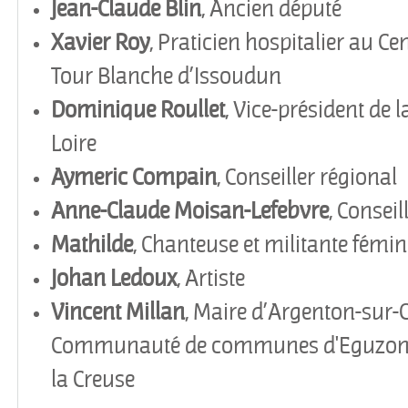
Jean-Claude Blin
, Ancien député
Xavier
Roy
, Praticien hospitalier au Ce
Tour Blanche d’Issoudun
Dominique
Roullet
, Vice-président de 
Loire
Aymeric
Compain
, Conseiller régional
Anne-Claude
Moisan-Lefebvre
, Consei
Mathilde
, Chanteuse et militante fémin
Johan
Ledoux
, Artiste
Vincent
Millan
, Maire d
’
Argenton-sur-Cr
Communauté de communes d'Eguzon-A
la Creuse