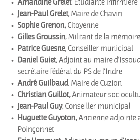
Amandine
Grelet
, Etudiante infirmière
Jean-Paul Grelet
, Maire de Chavin
Sophie
Grenon,
Citoyenne
Gilles
Groussin
, Militant de la mémoir
Patrice
Guesne
, Conseiller municipal
Daniel Guiet
, Adjoint au maire d
’
Issou
secrétaire fédéral du PS de l
’
Indre
André
Guilbaud
, Maire de Cuzion
Christian Guillot,
Animateur sociocultu
Jean-Paul Guy
, Conseiller municipal
Huguette Guyoton,
Ancienne adjointe 
Poinçonnet