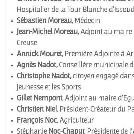
Hospitalier de la Tour Blanche d
’
Issou
Sébastien Moreau
, Médecin
Jean-Michel Moreau
, Adjoint au maire
Creuse
Annick
Mouret
, Première Adjointe à A
Agnès Nadot,
Conseillère municipale d
Christophe Nadot,
citoyen engagé dans 
Jeunesse et les Sports
Gillet
Nempont
, Adjoint au maire d
’
Eg
Christien
Niel
, Président-Créateur du P
François
Noc
, Agriculteur
Stéphanie
Noc-Chaput
, Présidente de l
’