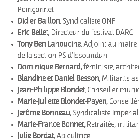
Poinçonnet
Didier Baillon
, Syndicaliste ONF
Eric Bellet
, Directeur du festival DARC
Tony Ben Lahoucine
, Adjoint au maire
de la section PS d’Issoundun
Dominique Bernard,
féministe, archite
Blandine et Daniel Besson
, Militants a
Jean-Philippe Blondet
, Conseiller muni
Marie-Juliette Blondet-Payen
, Conseill
Jerôme
Bonneau
, Syndicaliste Impéri
Marie-France Bonnet,
Retraitée, milita
Julie Bordat
, Apicultrice