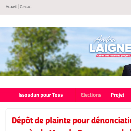
All
Accueil
Contact
co
pri
Issoudun pour Tous
Elections
Projet
Dépôt de plainte pour dénonciat