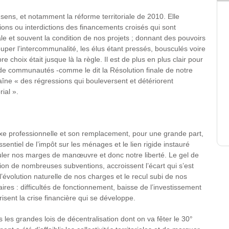
ens, et notamment la réforme territoriale de 2010. Elle
ions ou interdictions des financements croisés qui sont
riale et souvent la condition de nos projets ; donnant des pouvoirs
uper l’intercommunalité, les élus étant pressés, bousculés voire
e choix était jusque là la règle. Il est de plus en plus clair pour
e communautés -comme le dit la Résolution finale de notre
aîne « des régressions qui bouleversent et détériorent
ial ».
axe professionnelle et son remplacement, pour une grande part,
essentiel de l’impôt sur les ménages et le lien rigide instauré
culer nos marges de manœuvre et donc notre liberté. Le gel de
tion de nombreuses subventions, accroissent l’écart qui s’est
’évolution naturelle de nos charges et le recul subi de nos
res : difficultés de fonctionnement, baisse de l’investissement
isent la crise financière qui se développe.
s les grandes lois de décentralisation dont on va fêter le 30°