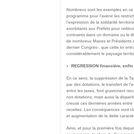
Nombreux sont les exemples en ce s
programme pour l’avenir les restrict
l’expression de la solidarité territo
exorbitants aux Préfets pour redéco
contraints dans un domaine ou le libr
de nombreux Maires et Présidents d
dernier Congrès-, que cette loi entr
considérablement le paysage territor
REGRESSION financière, enfin
En ce sens, la suppression de la T
par des dotations, le transfert de l’
entre les taxes, font gravement re
nos dotations, mais aussi la dispari
creusé ces dernières années entre l
recettes. Les conséquences sont clai
et augmentation de la dette caractér
Ainsi, et pour la première fois depui