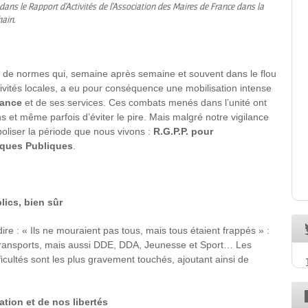
e dans le Rapport d'Activités de l'Association des Maires de France dans la
ain.
, de normes qui, semaine après semaine et souvent dans le flou
tivités locales, a eu pour conséquence une mobilisation intense
rance
et de ses services. Ces combats menés dans l’unité ont
et même parfois d’éviter le pire. Mais malgré notre vigilance
boliser la période que nous vivons :
R.G.P.P. pour
iques Publiques
.
ics, bien sûr
dire : « Ils ne mouraient pas tous, mais tous étaient frappés » :
, transports, mais aussi DDE, DDA, Jeunesse et Sport… Les
fficultés sont les plus gravement touchés, ajoutant ainsi de
tion et de nos libertés