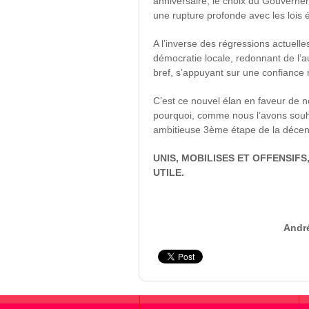
anniversaire, le choix du Gouvernemen
une rupture profonde avec les lois 
A l’inverse des régressions actuell
démocratie locale, redonnant de l’au
bref, s’appuyant sur une confiance r
C’est ce nouvel élan en faveur de
pourquoi, comme nous l’avons souha
ambitieuse 3
ème
étape de la décent
UNIS, MOBILISES ET OFFENSIF
UTILE.
Andr