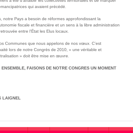
t a été d’affaiblir les collectivités territoriales et de marquer
émancipatrices qui avaient précédé.
es, notre Pays a besoin de réformes approfondissant la
tonomie fiscale et financière et un sens à la libre administration
etrouvée entre l'État les Elus locaux.
 nos Communes que nous appelons de nos vœux. C’est
ité lors de notre Congrès de 2010, « une véritable et
ralisation » doit être mise en œuvre.
S, ENSEMBLE, FAISONS DE NOTRE CONGRES UN MOMENT
é LAIGNEL